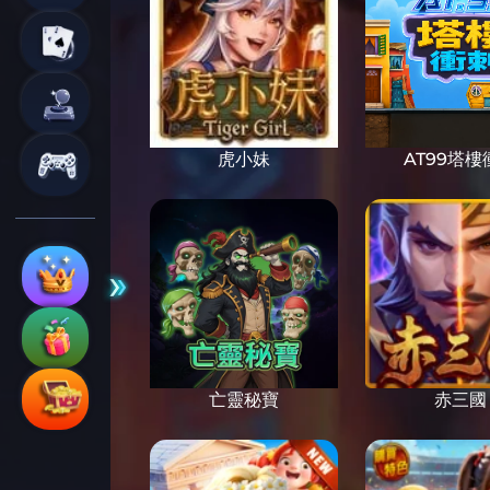
虎小妹
AT99塔樓
亡靈秘寶
赤三國