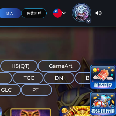
登入
免費開戶
HS(QT)
GameArt
TGC
DN
BNG
GLC
PT