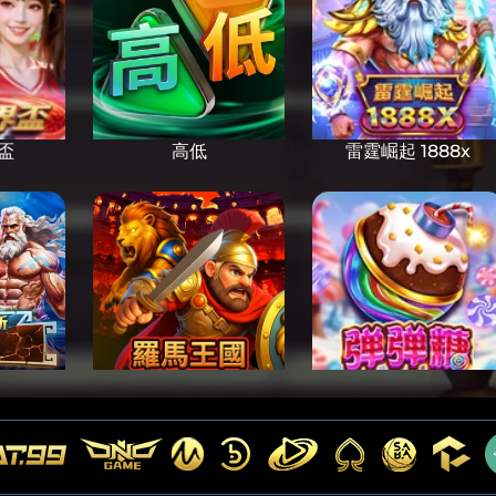
盃
高低
雷霆崛起 1888x
傳奇
羅馬王國
彈彈糖