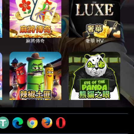
麻將傳奇
奢華 HV
辣椒土匪
熊貓之眼