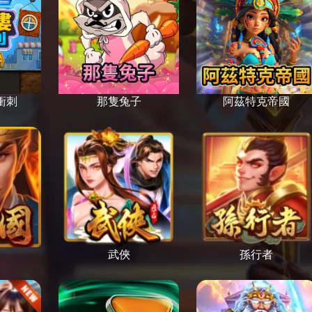
衝刺
那隻兔子
阿茲特克帝國
武俠
孫行者