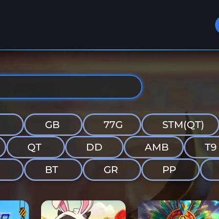
GB
77G
STM(QT)
QT
DD
AMB
T9
G
BT
GR
PP