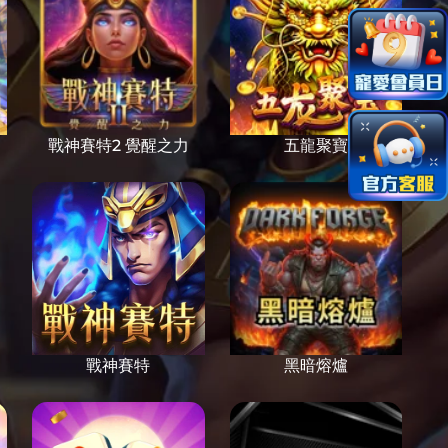
戰神賽特2 覺醒之力
五龍聚寶
戰神賽特
黑暗熔爐