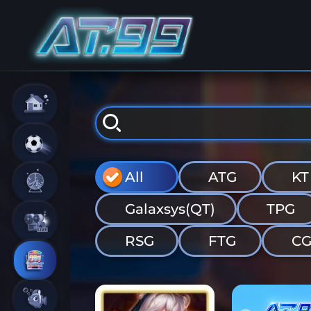
All
ATG
KT
Galaxsys(QT)
TPG
RSG
FTG
C